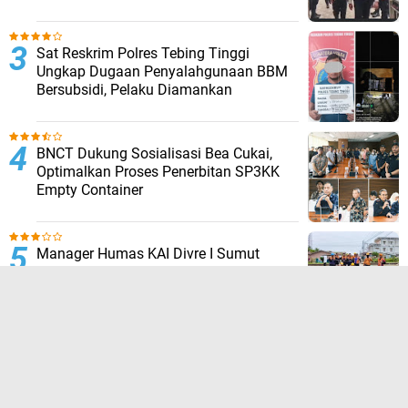
Sat Reskrim Polres Tebing Tinggi
Ungkap Dugaan Penyalahgunaan BBM
Bersubsidi, Pelaku Diamankan
BNCT Dukung Sosialisasi Bea Cukai,
Optimalkan Proses Penerbitan SP3KK
Empty Container
Manager Humas KAI Divre I Sumut
Anwar Yuli Prastyo: 107 Perlintasan Liar
Berhasil Ditertibkan
TERPOPULER LAINNYA