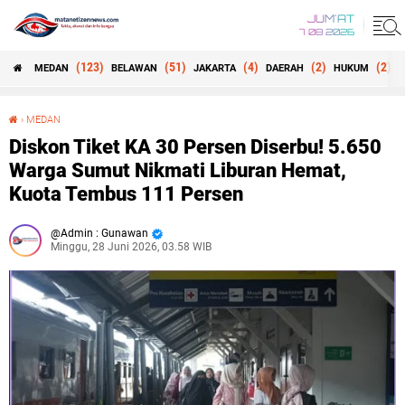
JUM'AT
7 08 2026
(123)
(51)
(4)
(2)
(2)
MEDAN
BELAWAN
JAKARTA
DAERAH
HUKUM
B
›
MEDAN
Diskon Tiket KA 30 Persen Diserbu! 5.650 Warga Sumut Nikmati Liburan Hemat, Kuota Tembus 111 Persen
Diskon Tiket KA 30 Persen Diserbu! 5.650
Warga Sumut Nikmati Liburan Hemat,
Kuota Tembus 111 Persen
Admin : Gunawan
Minggu, 28 Juni 2026, 03.58 WIB