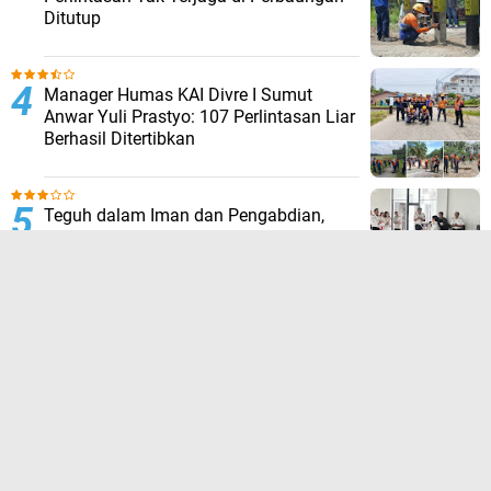
Ditutup
Manager Humas KAI Divre I Sumut
Anwar Yuli Prastyo: 107 Perlintasan Liar
Berhasil Ditertibkan
Teguh dalam Iman dan Pengabdian,
Pegawai Bapas Kelas I Medan Ikuti
Ibadah Bina Rohani
TERPOPULER LAINNYA