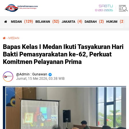
SABTU
8 08 2026
(129)
(52)
(4)
(2)
(2)
MEDAN
BELAWAN
JAKARTA
DAERAH
HUKUM
B
›
MEDAN
Bapas Kelas I Medan Ikuti Tasyakuran Hari Bakti Pemasyarakatan ke-62, Perkuat Komitmen Pelayanan Prima
Bapas Kelas I Medan Ikuti Tasyakuran Hari
Bakti Pemasyarakatan ke-62, Perkuat
Komitmen Pelayanan Prima
Admin : Gunawan
Jumat, 15 Mei 2026, 03.38 WIB