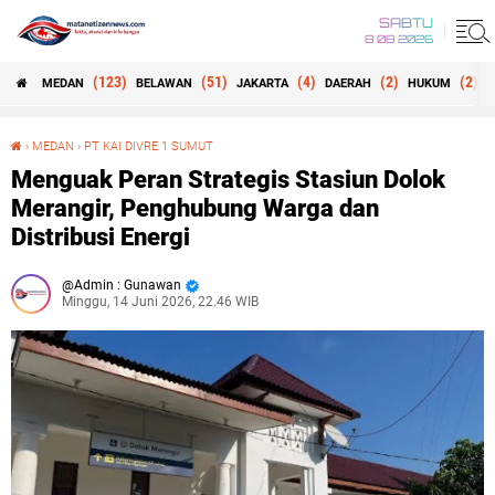
SABTU
8 08 2026
(123)
(51)
(4)
(2)
(2)
MEDAN
BELAWAN
JAKARTA
DAERAH
HUKUM
B
›
MEDAN
›
PT KAI DIVRE 1 SUMUT
Menguak Peran Strategis Stasiun Dolok Merangir, Penghubung Warga dan Distribusi Energi
Menguak Peran Strategis Stasiun Dolok
Merangir, Penghubung Warga dan
Distribusi Energi
Admin : Gunawan
Minggu, 14 Juni 2026, 22.46 WIB