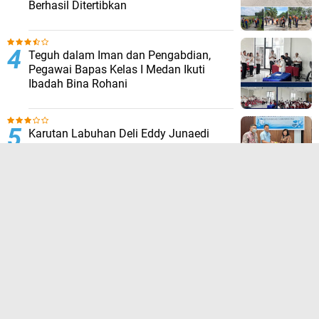
Berhasil Ditertibkan
Teguh dalam Iman dan Pengabdian,
Pegawai Bapas Kelas I Medan Ikuti
Ibadah Bina Rohani
Karutan Labuhan Deli Eddy Junaedi
Gelar Cek Kesehatan Gratis untuk
Masyarakat, Pengunjung, dan Pegawai
TERPOPULER LAINNYA