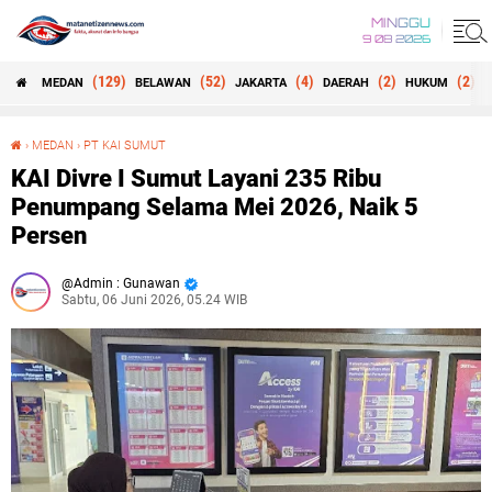
MINGGU
9 08 2026
(129)
(52)
(4)
(2)
(2)
MEDAN
BELAWAN
JAKARTA
DAERAH
HUKUM
B
›
MEDAN
›
PT KAI SUMUT
KAI Divre I Sumut Layani 235 Ribu Penumpang Selama Mei 2026, Naik 5 Persen
KAI Divre I Sumut Layani 235 Ribu
Penumpang Selama Mei 2026, Naik 5
Persen
Admin : Gunawan
Sabtu, 06 Juni 2026, 05.24 WIB