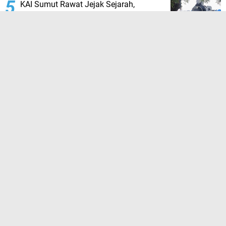
KAI Sumut Rawat Jejak Sejarah,
Lokomotif DSM 38 Tetap Berdiri di
Stasiun Medan
TERPOPULER LAINNYA
JELAJAHI
BAPAS KELAS 1 MEDAN
JAKARTA
KABAR DAERAH
KRIMINAL
KUALA TANJUNG
MEDAN
MUSIM MAS GROUP
PENDIDIKAN
POLRES PELABUHAN BELAWAN
PT BNCT
PT KAI DIVRE 1 SUMUT
PT MUSIM MAS