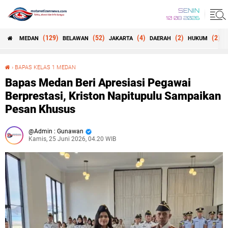
SENIN
10 08 2026
(129)
(52)
(4)
(2)
(2)
MEDAN
BELAWAN
JAKARTA
DAERAH
HUKUM
B
›
BAPAS KELAS 1 MEDAN
Bapas Medan Beri Apresiasi Pegawai Berprestasi, Kriston Napitupulu Sampaikan Pesan Khusus
Bapas Medan Beri Apresiasi Pegawai
Berprestasi, Kriston Napitupulu Sampaikan
Pesan Khusus
Admin : Gunawan
Kamis, 25 Juni 2026, 04.20 WIB