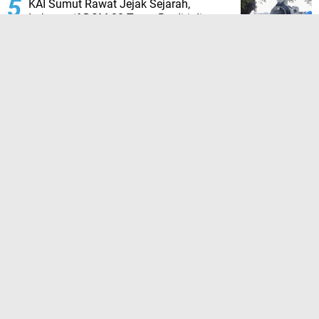
KAI Sumut Rawat Jejak Sejarah,
Lokomotif DSM 38 Tetap Berdiri di
Stasiun Medan
TERPOPULER LAINNYA
JELAJAHI
BAPAS KELAS 1 MEDAN
JAKARTA
KABAR DAERAH
KRIMINAL
KUALA TANJUNG
MEDAN
MUSIM MAS GROUP
PENDIDIKAN
POLRES PELABUHAN BELAWAN
PT BNCT
PT KAI DIVRE 1 SUMUT
PT MUSIM MAS