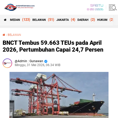
SABTU
8 08 2026
(123)
(51)
(4)
(2)
(2)
MEDAN
BELAWAN
JAKARTA
DAERAH
HUKUM
B
›
BELAWAN
BNCT Tembus 59.663 TEUs pada April 2026, Pertumbuhan Capai 24,7 Persen
BNCT Tembus 59.663 TEUs pada April
2026, Pertumbuhan Capai 24,7 Persen
Admin : Gunawan
Minggu, 31 Mei 2026, 06.34 WIB