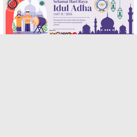
TERPOPULER
TERPOPULER LAINNYA
JELAJAHI
BAPAS KELAS 1 MEDAN
JAKARTA
KABAR DAERAH
KRIMINAL